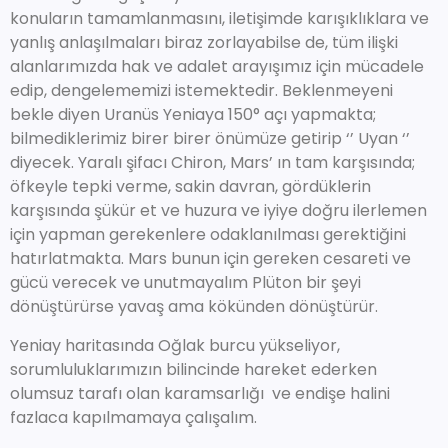
konuların tamamlanmasını, iletişimde karışıklıklara ve
yanlış anlaşılmaları biraz zorlayabilse de, tüm ilişki
alanlarımızda hak ve adalet arayışımız için mücadele
edip, dengelememizi istemektedir. Beklenmeyeni
bekle diyen Uranüs Yeniaya 150° açı yapmakta;
bilmediklerimiz birer birer önümüze getirip ‘’ Uyan ‘’
diyecek. Yaralı şifacı Chiron, Mars’ ın tam karşısında;
öfkeyle tepki verme, sakin davran, gördüklerin
karşısında şükür et ve huzura ve iyiye doğru ilerlemen
için yapman gerekenlere odaklanılması gerektiğini
hatırlatmakta. Mars bunun için gereken cesareti ve
gücü verecek ve unutmayalım Plüton bir şeyi
dönüştürürse yavaş ama kökünden dönüştürür.
Yeniay haritasında Oğlak burcu yükseliyor,
sorumluluklarımızın bilincinde hareket ederken
olumsuz tarafı olan karamsarlığı ve endişe halini
fazlaca kapılmamaya çalışalım.