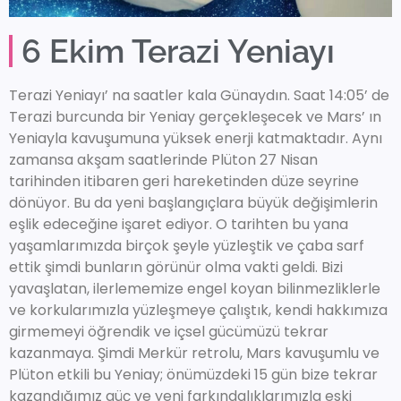
6 Ekim Terazi Yeniayı
Terazi Yeniayı’ na saatler kala Günaydın. Saat 14:05’ de
Terazi burcunda bir Yeniay gerçekleşecek ve Mars’ ın
Yeniayla kavuşumuna yüksek enerji katmaktadır. Aynı
zamansa akşam saatlerinde Plüton 27 Nisan
tarihinden itibaren geri hareketinden düze seyrine
dönüyor. Bu da yeni başlangıçlara büyük değişimlerin
eşlik edeceğine işaret ediyor. O tarihten bu yana
yaşamlarımızda birçok şeyle yüzleştik ve çaba sarf
ettik şimdi bunların görünür olma vakti geldi. Bizi
yavaşlatan, ilerlememize engel koyan bilinmezliklerle
ve korkularımızla yüzleşmeye çalıştık, kendi hakkımıza
girmemeyi öğrendik ve içsel gücümüzü tekrar
kazanmaya. Şimdi Merkür retrolu, Mars kavuşumlu ve
Plüton etkili bu Yeniay; önümüzdeki 15 gün bize tekrar
kazandığımız güç ve yeni farkındalıklarımızla eski